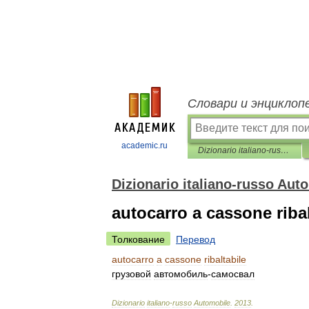
Словари и энциклоп
academic.ru
Dizionario italiano-russo Automobile
Dizionario italiano-russo Aut
autocarro a cassone ribal
Толкование
Перевод
autocarro
a
cassone
ribaltabile
грузовой
автомобиль
-
самосвал
Dizionario
italiano
-
russo
Automobile
.
2013
.