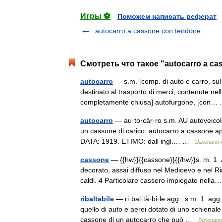
Игры ⚽
Поможем написать реферат
autocarro a cassone con tendone
Смотреть что такое "autocarro a cas
autocarro
— s.m. [comp. di auto e carro, sul m
destinato al trasporto di merci, contenute ne
completamente chiusa] autofurgone, [con
autocarro
— au·to·càr·ro s.m. AU autoveicolo 
un cassone di carico: autocarro a cassone aper
DATA: 1919. ETIMO: dall ingl.… …
Dizionario i
cassone
— {{hw}}{{cassone}}{{/hw}}s. m. 1 A
decorato, assai diffuso nel Medioevo e nel Ri
caldi. 4 Particolare cassero impiegato nel
ribaltabile
— ri·bal·tà·bi·le agg., s.m. 1. agg.
quello di auto e aerei dotato di uno schienal
cassone di un autocarro che può …
Dizionario