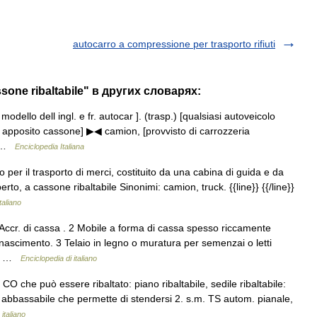
autocarro a compressione per trasporto rifiuti
sone ribaltabile" в других словарях:
odello dell ingl. e fr. autocar ]. (trasp.) [qualsiasi autoveicolo
ll apposito cassone] ▶◀ camion, [provvisto di carrozzeria
… …
Enciclopedia Italiana
per il trasporto di merci, costituito da una cabina di guida e da
to, a cassone ribaltabile Sinonimi: camion, truck. {{line}} {{/line}}
taliano
ccr. di cassa . 2 Mobile a forma di cassa spesso riccamente
nascimento. 3 Telaio in legno o muratura per semenzai o letti
la… …
Enciclopedia di italiano
 CO che può essere ribaltato: piano ribaltabile, sedile ribaltabile:
e abbassabile che permette di stendersi 2. s.m. TS autom. pianale,
 italiano