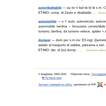
autoribaltabile
— au·to·ri·bal·tà·bi·le s.m. C
ETIMO: comp. di 2auto e ribaltabile …
Diziona
automobile
— s. f. auto, autoveicolo, auto
automobile: berlina ⇔ limousine, convertibile
turismo, berlina, da turismo veloce, spide
dumper
— dum·per s.m.inv. ES ingl. {{wmetaf
adatto al trasporto di sabbia, pietrame e sim. 
ETIMO: der. di (to) dump… …
Dizionario italiano
© Академик, 2000-2026
Обратная связь:
Техподдерж
👣 Путешествия
Экспорт словарей на сайты
, сделанные на PHP,
Jo