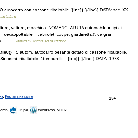
O autocarro con cassone ribaltabile {{line}} {{/line}} DATA: sec. XX.
rio italiano
vettura, vettura, macchina. NOMENCLATURA automobile ● tipi di
 = decappottabile = cabriolet, coupé, giardinetta®, da gran
r = a… …
Sinonimi e Contrari. Terza edizione
ile0}} TS autom. autocarro pesante dotato di cassone ribaltabile,
Sinonimi: ribaltabile, 1tombarello. {{line}} {{/line}} DATA: 1973.
ка
,
Реклама на сайте
18+
omla,
Drupal,
WordPress, MODx.