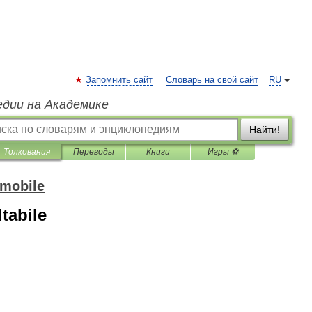
Запомнить сайт
Словарь на свой сайт
RU
едии на Академике
Найти!
Толкования
Переводы
Книги
Игры ⚽
omobile
tabile